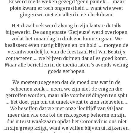
Er werd reeds weken gezegd ‘geen paniek’ … maar
plots kwam er toch ongerustheid … want wie weet
gingen we met z’n allen in een lockdown.
Het draaiboek werd alsnog in zijn laatste details
bijgewerkt.
De aangepaste ‘Kerjeuze' werd overlopen
zodat het maandag in druk zou kunnen gaan.
We
beslissen: even rustig blijven en ‘on hold’ … morgen de
verantwoordelijke van de feestzaal Hof Van Beatrijs
contacteren … we blijven duimen dat alles goed komt.
Maar alle berichten in de media laten ’s avonds weinig
goeds verhopen.
We moeten toegeven dat de moed ons wat in de
schoenen zonk … neen, we zijn niet de enigen die
getroffen worden, maar alle voorbereidingen ten spijt
… het doet pijn om dit uniek event te zien sneuvelen …
We beseffen dat we met onze ‘leeftijd’ van 90 jaar
meer dan wie ook tot de risicogroep behoren en zijn
dus uiterst waakzaam opdat het Coronavirus ons niet
in zijn greep krijgt, want we willen blijven uitkijken en