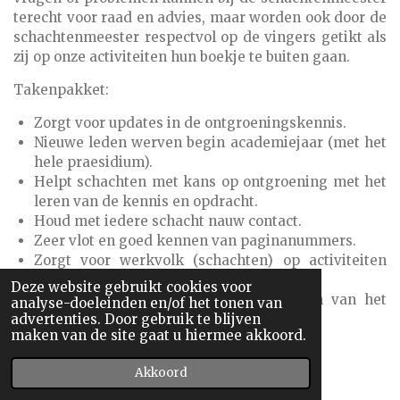
terecht voor raad en advies, maar worden ook door de
schachtenmeester respectvol op de vingers getikt als
zij op onze activiteiten hun boekje te buiten gaan.
Takenpakket:
Zorgt voor updates in de ontgroeningskennis.
Nieuwe leden werven begin academiejaar (met het
hele praesidium).
Helpt schachten met kans op ontgroening met het
leren van de kennis en opdracht.
Houd met iedere schacht nauw contact.
Zeer vlot en goed kennen van paginanummers.
Zorgt voor werkvolk (schachten) op activiteiten
zoals TD’s.
Deze website gebruikt cookies voor
Help zijn bietjes op de Doop (Iedereen van het
analyse-doeleinden en/of het tonen van
Praesidium houd mee in het oog).
advertenties. Door gebruik te blijven
maken van de site gaat u hiermee akkoord.
Art.43:
Akkoord
Feestleider