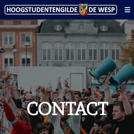
Ga
direct
naar
de
hoofdinhoud
CONTACT