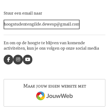
Stuur een email naar
hoogstudentengilde.dewesp@gmail.com
En om op de hoogte te blijven van komende
activiteiten, kun je ons volgen op onze social media
F
I
Y
a
n
o
c
s
u
e
t
T
b
a
u
o
g
b
Maak jouw eigen website met
o
r
e
JouwWeb
k
a
m