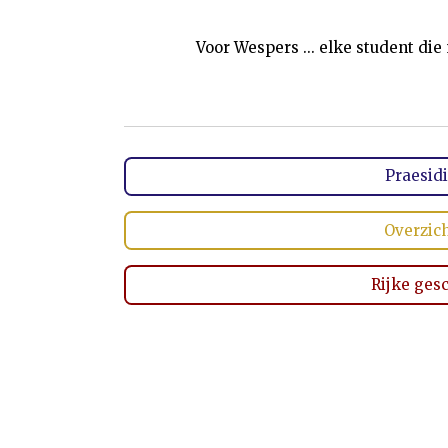
Voor Wespers ... elke student di
Praesid
Overzich
Rijke ges