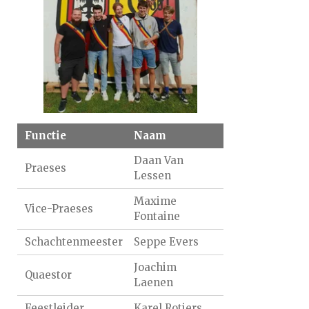
Functie
Naam
Daan Van
Praeses
Lessen
Maxime
Vice-Praeses
Fontaine
Schachtenmeester
Seppe Evers
Joachim
Quaestor
Laenen
Feestleider
Karel Rotiers