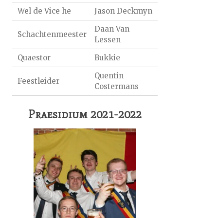
Wel de Vice he
Jason Deckmyn
Daan Van
Schachtenmeester
Lessen
Quaestor
Bukkie
Quentin
Feestleider
Costermans
Praesidium 2021-2022