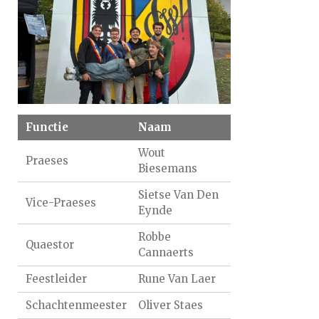
Functie
Naam
Wout
Praeses
Biesemans
Sietse Van Den
Vice-Praeses
Eynde
Robbe
Quaestor
Cannaerts
Feestleider
Rune Van Laer
Schachtenmeester
Oliver Staes