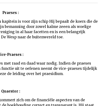
Praeses :
kapitein is voor zijn schip Hij bepaalt de koers die de
zijn bemanning door zowel kalme zeeen als woelige
eniging in al haar facetten en is een belangrijk
De Wesp naar de buitenwereld toe.
ice-Praeses :
es met raad en daad waar nodig. Indien de praeses
jn functie uit te oefenen neemt de vice-praeses tijdelijk
deze de leiding over het praesidium.
Quaestor :
ommert zich om de financiële aspecten van de
 de boekhouding correct en transparant is. Hij staat