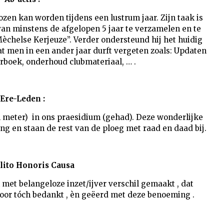
ozen kan worden tijdens een lustrum jaar. Zijn taak is
van minstens de afgelopen 5 jaar te verzamelen en te
èchelse Kerjeuze”. Verder ondersteund hij het huidig
at men in een ander jaar durft vergeten zoals: Updaten
arboek, onderhoud clubmateriaal, … .
Ere-Leden :
n meter) in ons praesidium (gehad). Deze wonderlijke
ng en staan de rest van de ploeg met raad en daad bij.
ito Honoris Causa
 met belangeloze inzet/ijver verschil gemaakt , dat
or tóch bedankt , èn geëerd met deze benoeming .